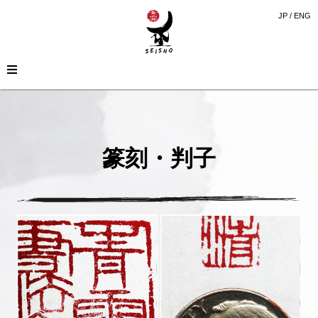
JP
/
ENG
篆刻・判子