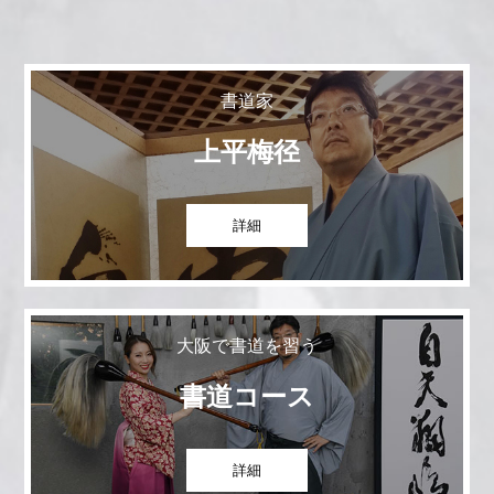
書道家
上平梅径
詳細
大阪で書道を習う
書道コース
詳細